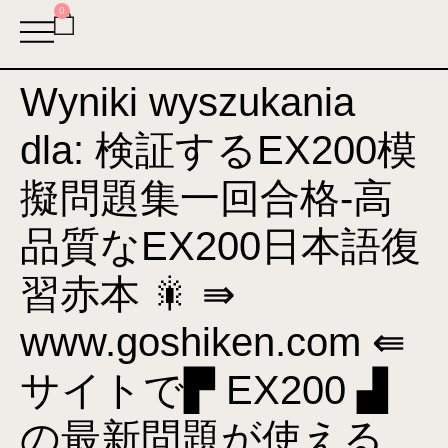
0
Wyniki wyszukania
dla:
検証するEX200模
擬問題集一回合格-高
品質なEX200日本語復
習赤本 🎇 ⇛
www.goshiken.com ⇚
サイトで▛ EX200 ▟
の最新問題が使える