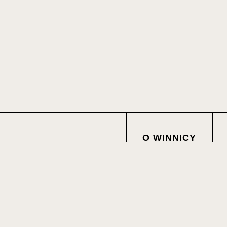
O WINNICY
OFERTA WIN
WARSZTATY
WYDARZENIA