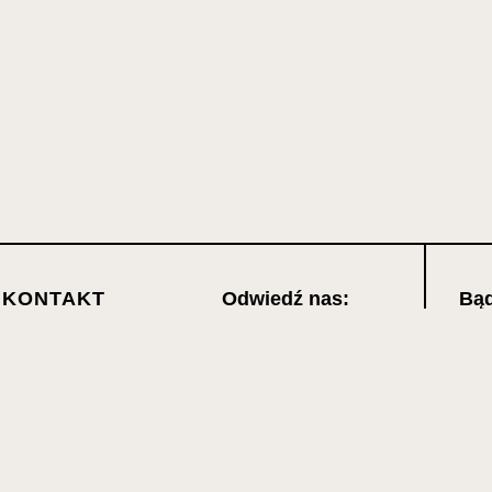
KONTAKT
Odwiedź nas:
Bąd
Chc
FAQ
Widokowa 67,
nad
38-420 Kombornia
SKLEP
+48 511 300 190
Ch
MOJE KONTO
prze