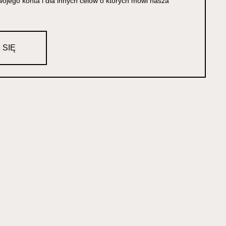
ojego konta i dla innych celów o których mówi nasza
 SIĘ