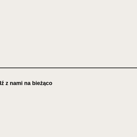
ź z nami na bieżąco
esz pierwszy dowiedzieć się o
chodzących wydarzeniach?
cę otrzymywać E-mail Newsletter. Wyrażam zgodę na
twarzanie moich danych osobowych do celów marketingowych