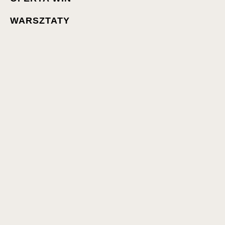
WARSZTATY
WYDARZENIA
WIZYTA W WIDOKOWEJ
AKTUALNOŚCI
WYNAJEM SALI
NASZE DOMKI
ZNAJDŹ NASZE WINO
KONTAKT
FAQ
SKLEP